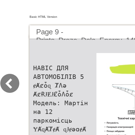
Basic HTML Version
Page 9 -
Prints_Preza_Dela_Energy_14
(1)
НАВІС ДЛЯ
АВТОМОБІЛІВ 5
ɇȺȼȱɋ ȾɅə
ȺȼɌɈɆɈȻȱɅȱȼ
Модель: Мартін
на 12
паркомісць
ɎȺɋȺȾɇȺ ɋɈɇəɑɇȺ