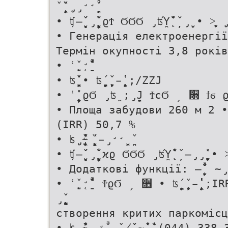
ˇ̨̞̦̦̭̞̌̏ ̨̡̡̛̛̪̦̌̚
• ʧ̶̖̦̖̬̞̌́ ̡̨̖̣̖̯̬̖̦̖̬̞̟̐ ϱϮ ϬϬϬ ̡ʦ̯Ύ̨̐̔ ̦̌ ̡̬̞ • ˃̖̬̥̞̦ ̨̡̱̪
• Генерація електроенергії
Термін окупності 3,8 років
• ʿ̨̣̺̌ ̨̛̱̌̍̔̏̚
• ʦ̬̯̞̭̯̌̽ • ʦ̦̱̯̬̞̹̦́ ̨̦̬̥̌ ̵̨̨̨̦̭̯̞̔̔ ;/ZZͿ
• ʿ̨̯̱̙̦̞̭̯̽ ϱϬ ̡ʦ̯ ;̡̪̞Ϳ ϮϲϬ ˏ ૛
• Площа забудови 260 м 2 •
(IRR) 50,7 %
• ʪ̨̡̨̯̞̔̌̏ ̴̶̡̱̦̞̟͗ ̨̭̯̬̖̦̦̏́ ̵̡̛̛̬̯ ̪̌
• ʧ̶̖̦̖̬̞̌́ ̡̨̖̣̖̯̬̖̦̖̬̞̟̐ ϰϱ ϬϬϬ ̡ʦ̯Ύ̨̐̔ ̦̌ ̶̡̡̨̬̞̬̥̞̭̽ • ˃̖̬̥̞̦ 
• Додаткові функції: ̶̨̬̦̞̞̐̌̌́̚ ̴̡̛̞̦̬̭̯̬̱̯̱̬̌
• ʿ̨̣̺̌ ̨̛̱̌̍̔̏̚ ϮϱϬ ˏ ૛ • ʦ̦̱̯̬̞̹̦́ ̨̦̬̥̌ ̵̨̨̨̦̔̔
̡̨̨̖̣̖̯̬̯̬̦̭̪̬̯̱̌
створення критих паркомісц
• ʪ̨̡̨̯̞̔̌̏ ̴̶̡̱̦̞̟͗ ̵̛̭̯̌̚ ̯̌ ̸̨̭̱̭̦̖̦̦̌́ ̴̭̱̌̌̔ ̱̞̣̞̍̔̏ (044