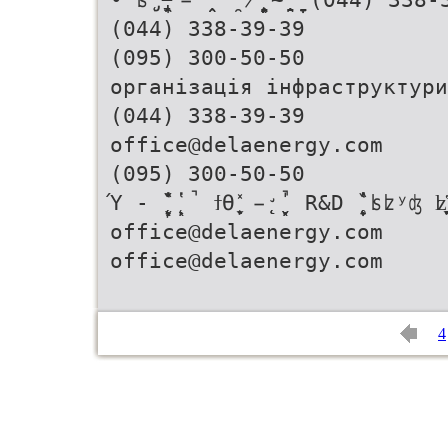
(044) 338-39-39
(095) 300-50-50
організація інфраструктури
(044) 338-39-39
office@delaenergy.com
(095) 300-50-50
Ύ - ̨̨̞̬̙̖̦̏̔̍̌ ̨̦̖̔ ̚ ϯϴ ̬̞̹̖̦͕̽ ̵̨̨̛̬̬̣̖̦̍̚ R&D ̨̞̞̣̏̔̔
office@delaenergy.com
office@delaenergy.com
4