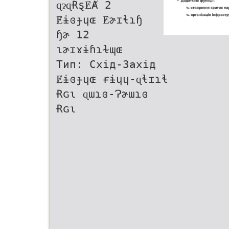
ɋɂɋɌȿɆȺ 2
Ɇɨɞɟɥɶ Ɇɚɪɬɿɧ
ɧɚ 12
ɩɚɪɤɨɦɿɫɰɶ
Тип: Схід-Захід
Ɇɨɞɟɥɶ ɍɨɥɥ-ɋɬɪɿɬ
Ɍɢɩ ɋɯɿɞ-Ɂɚɯɿɞ
Ɍɢɩ