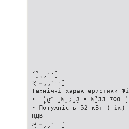
ˇ̨̞̦̦̭̞̌̏ ̨̡̡̛̛̪̦̌̚
˃̵̸̖̦̞̦̞ ̵̡̡̛̛̛̬̯̖̬̭̯̌̌
Технічні характеристики Фі
• ʿ̨̯̱̙̦̞̭̯̽ ϱϮ ̡ʦ̯ ;̡̪̞Ϳ • ʦ̬̯̞̭̯̌̽ 33 700 
• Потужність 52 кВт (пік) 
ПДВ
˃̵̸̖̦̞̦̞ ̵̡̡̛̛̛̬̯̖̬̭̯̌̌