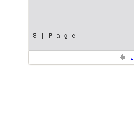
8 | P a g e
3