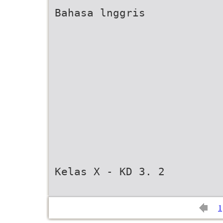
Bahasa lnggris
Kelas X - KD 3. 2
1