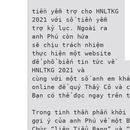
tiền yễm trợ cho HNLTKG
2021 với số tiền yễm
trợ kỷ lục. Ngoài ra
anh Phú còn hứa
sẽ chịu trách nhiệm
thực hiện một website
để phổ biến tin tức về
HNLTKG 2021 và
cùng với một số anh em khá
online để quý Thầy Cô và c
Bạn có thể đọc ngay trên t
Trong tinh thần phấn khởi 
gợi ý của anh Phú về một B
Chức “liên Tiểu Bang” và “