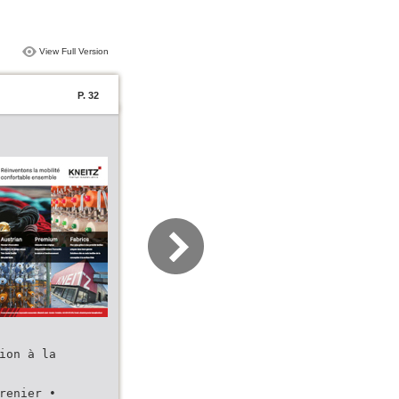
View Full Version
P. 32
ion à la
renier •