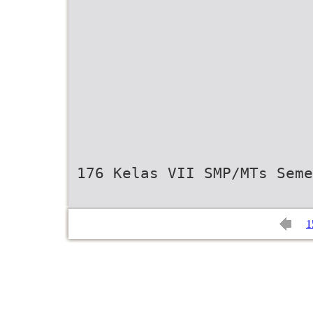
176 Kelas VII SMP/MTs Seme
1