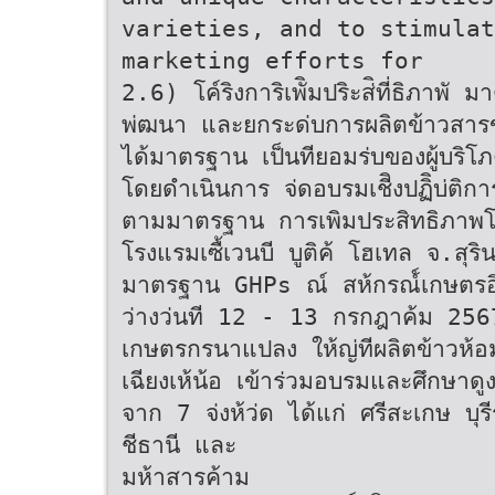
varieties, and to stimulat
marketing efforts for
2.6) โค์ริงการิเพัิมปริะส่ิที่ธิภาพั มาต
พ่ฒนา และยกระด่บการผลิตข้าวสารของ
ได้มาตรฐาน เป็นทียอมร่บของผู้บริ
โดยดําเนินการ จ่ดอบรมเชีิงปฏิิบ่ติ
ตามมาตรฐาน การเพิมประสิทธิภาพโร
โรงแรมเซื้เวนบี บูติค้ โฮเทล จ.สุริ
มาตรฐาน GHPs ณ์ สห้กรณ์์เกษตรอินท
ว่างว่นที 12 - 13 กรกฎาค้ม 2567
เกษตรกรนาแปลง ให้ญ่ทีผลิตข้าวห้อม
เฉียงเห้น้อ เข้าร่วมอบรมและศึกษา
จาก 7 จ่งห้ว่ด ได้แก่ ศรีสะเกษ บุรี
ชีธานี และ
มห้าสารค้าม