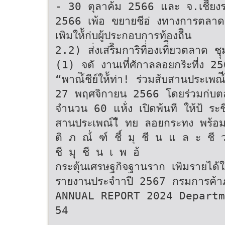
- 30 ตุลาค้ม 2566 และ จ.เชีียง
2566 เพ้อ ขยายชีอ่ งทางการตลาด ส
เพิมให้้ก่บผู้ประกอบการท้องถีิน
2.2) ส่่งเส่ริิมการิที่่องเที่ียวตลาด ชุ
(1) จดั งานเที่ศักาลลอยกริะที่
“พาณ์ิชีย์ให้้ท่า! ร่วมส้บสานประเพ
27 พฤศจิกายน 2566 โดยร่วมก่บตลา
จํานวน 60 แห้่ง เปิดพ้นที ให้ป้ ระ
สานประเพณ์ไี ทย ลอยกระทง พร้อมท่
ติ ภ ณ์่ ฑ์ ชี์ มุ ชี น แ ล ะ ชี 
ชี มุ ชี น เ พ อ้
กระตุ้นเศรษฐกิจฐานราก เพิมรายได้ให้
รายงานประจําาปี 2567 กรมการค้
ANNUAL REPORT 2024 Departm
54