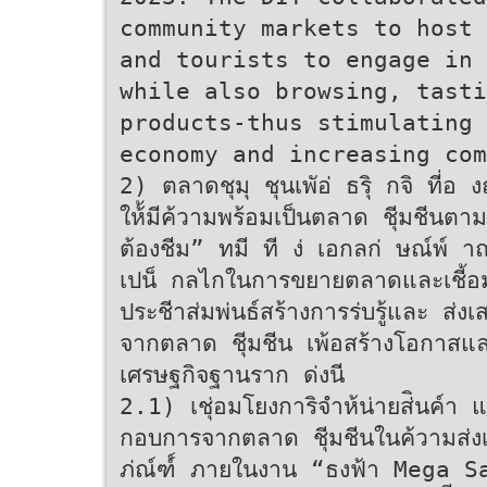
community markets to host 
and tourists to engage in 
while also browsing, tasti
products-thus stimulating 
economy and increasing com
2) ตลาดชุมุ ชุนเพัอ่ ธริุ กจิ ที่อ
ให้้มีค้วามพร้อมเป็นตลาด ชีุมชีนต
ต้องชีม” ทมี ที ง่ เอกลก่ ษณ์พ์ าณ์
เปน็ กลไกในการขยายตลาดและเชี้อมโย
ประชีาส่มพ่นธ์สร้างการร่บรู้และ ส่งเส
จากตลาด ชีุมชีน เพ้อสร้างโอกาสและเ
เศรษฐกิจฐานราก ด่งนี
2.1) เชุ่อมโยงการิจําห้น่ายส่ินค์า แ
กอบการจากตลาด ชีุมชีนในค้วามส่งเสร
ภ่ณ์ฑ์์ ภายในงาน “ธงฟ้า Mega Sa