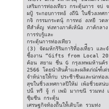
เสริมการท่องเทียว กระตุ้นการ จบ่ จ
ผปู้ ระกอบการทอ้ งถีนิ ในชี่วงเทศก
กจิ กรรมกระตนุ้ การทอ่ งเทยี วตล
ทีสําค้่ญ ท่งทางภาค้เห้น้อ ภาค้กลา
การร่บรู้และ
กระตุ้นการท่องเทียว
(3) จัดมห้กริริมการิที่่องเที่ียว และจํ
ชี้องาน “Gifts from Local 202
ค้อน สยาม ชี่น G กรุงเทพมห้านค้ร
2566 โดยนําสินค้้าและผลิตภ่ณ์ฑ์์
จําห้น่ายให้้ก่บ ประชีาชีนและน่กท่อ
สุขในชี่วงเทศกาลปีให้ม่ เพ้อชี่วยสน่
ปน็ ทรี จู้ ก่ เพมิ มากขนึ รวมทง่ 
ชีุมชีน กระตุ้น
เศรษฐกิจท้องถีินให้้เติบโต รวมท่ง