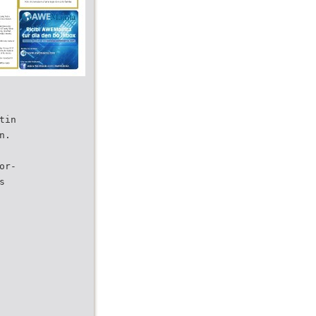
tin
n.
or-
s