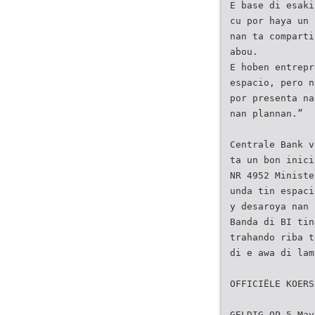
E base di esaki
cu por haya un 
nan ta comparti
abou.
E hoben entrepr
espacio, pero n
por presenta na
nan plannan.”
Centrale Bank v
ta un bon inici
NR 4952 Ministe
unda tin espaci
y desaroya nan 
Banda di BI tin
trahando riba t
di e awa di lam
OFFICIËLE KOERS
GELDIG OP 5 May