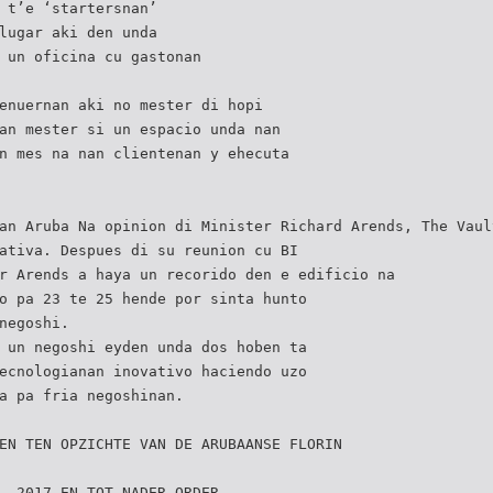
 t’e ‘startersnan’
lugar aki den unda
 un oficina cu gastonan
enuernan aki no mester di hopi
an mester si un espacio unda nan
n mes na nan clientenan y ehecuta
an Aruba Na opinion di Minister Richard Arends, The Vaul
ativa. Despues di su reunion cu BI
r Arends a haya un recorido den e edificio na
o pa 23 te 25 hende por sinta hunto
negoshi.
 un negoshi eyden unda dos hoben ta
ecnologianan inovativo haciendo uzo
a pa fria negoshinan.
EN TEN OPZICHTE VAN DE ARUBAANSE FLORIN
, 2017 EN TOT NADER ORDER