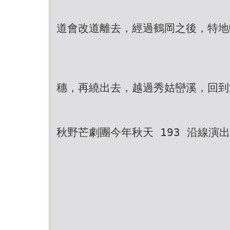
道會改道離去，經過鶴岡之後，特地
穗，再繞出去，越過秀姑巒溪，回到
秋野芒劇團今年秋天 193 沿線演