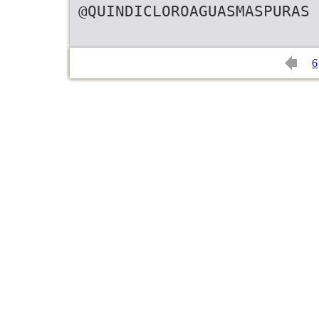
@QUINDICLOROAGUASMASPURAS
6