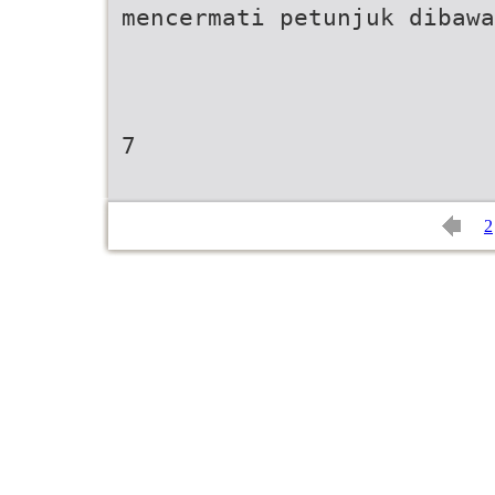
mencermati petunjuk dibawa
7
2