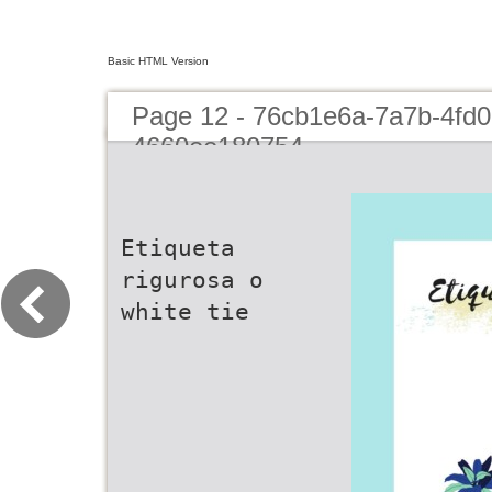
Basic HTML Version
Page 12 - 76cb1e6a-7a7b-4fd0
4660ee180754
Etiqueta
rigurosa o
white tie