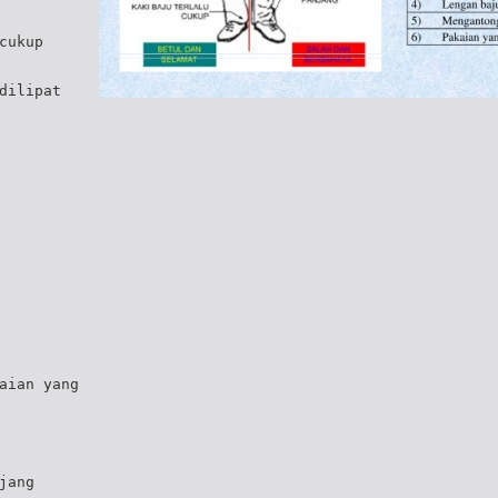
cukup
dilipat
aian yang
jang