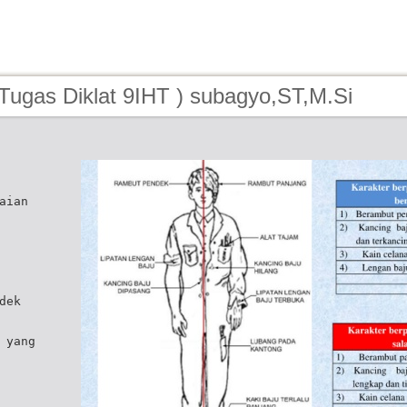
Tugas Diklat 9IHT ) subagyo,ST,M.Si
aian
dek
 yang