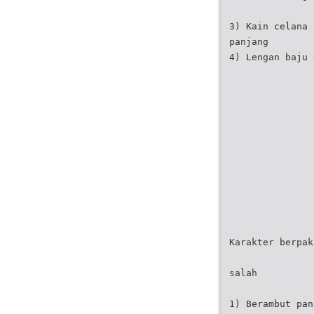
3) Kain celana 
panjang
4) Lengan baju 
Karakter berpak
salah
1) Berambut pan