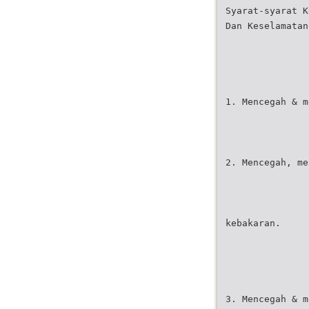
Syarat-syarat K
Dan Keselamatan
1. Mencegah & m
2. Mencegah, me
kebakaran.
3. Mencegah & m