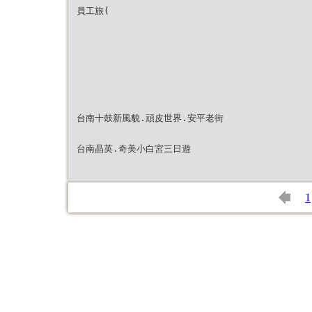
員⼯旅(
台南十鼓新風貌.頑皮世界.安平老街
台南晶英.奇美小白宮三日遊
1