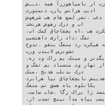
رب ار نامیاهوزرآ همه ،دــش
ادیپ هراتس یارب دنمتورث
 دعب .تفر لسع هام هب شرهوش
اب و درک رهوش هرتخد
،مینک یم جاودزا و میور یم هیکرت هب ،اه یچقاچاق کمک اب
تفگ ،داد رارف داهنشیپ
ه هیکرت رد متفگ یتقو .تدوخ
تشونرس لابندب ورب
.میزاس یم ار نام یگدنز و مینک یم راک ود ره
ار تهار وت متسناد یم تفگ و
درک یدنلب هدنخ ،منک
هدینش نایچقاچاق نیا هرابرد
یکانلوه یاه هصق نم متفگ
.متسه تبقارم ،دمآرب متسد زا یراک رگا ،شاب سامت
،مشاب یرگید رکف هب دیاب ،مراپسب ییاه مدآ نینچ تسدب ار