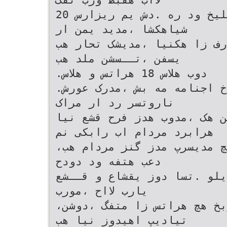
20 نم عقاو رد ،میدوب ناوج یلیخ ود ره .دش یم ریزارس
شیاهکشا ،مدید یمن ار
رف زا هکنیا ،مدیشک تحار هب
یسفن ،تــسشن ملد هب
.دوب هلاس 18 هراتس و هلاس
.دوبن دب مه مدزمتسد ،مدیباوخ اجنامه مه بش ،مدرک عورش
ناروتسر رد ار مراک
ن هک ،مدوب هدز فرح قشع نیا
هرابرد مردام اب رابکی نم
،نامب یتسه اج ره تفگ ؟ربخ هچ مدیسرپ مدز گنز مردام هب
دعب هتفه ود دودح
یلو .تسا دوز یقشاع و قــشع
یارب لااح ،مورب
،یتسه هداس یلیخ رسپ تفگ ؟ربخ هچ هراتس زا متفگ ،دوشن
تیادیپ اهیدوز نیا هب