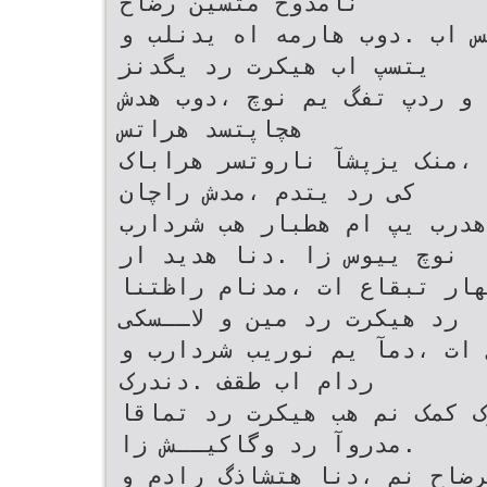
نامدوخ متسین رضاح
س اب .دوب هارمه اه یدنلب و
یتسپ اب هیکرت رد یگدنز
 و ردپ تفگ یم نوچ ،دوب هدش
هچاپتسد هراتس
 ،منک یزپشآ ناروتسر هراباک
کی رد یتدم ،مدش راچان
هدرب یپ ام هطبار هب شردارب
نوچ ییوس زا .دنا هدید ار
اپورا یهار تبقاع ات ،مدنام راظتنا
رد هیکرت رد مین و لاــسکی
 ات ،دمآ یم نوریب شردارب و
ردام اب طقف .دندرک
ک کمک نم هب هیکرت رد تماقا
.مدروآ رد وگاکیــش زا
رضاح نم ،دنا هتشاذگ رادم و