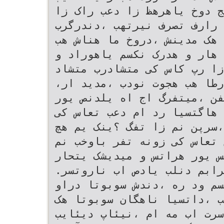
ج دوخ یاهرهظ زا دعب راک زا
 رارف تصرف نیرتهب ،دندرگرب
 هک مدینش ،دروخ ما هناش هب
 هار و هدرک نکسم یاهوراد و
زا رپ کاس کی متشادرب متشاد
،میدرک لغب ار رگیدمه نایفارطا هب هجوت نودب ،مدید ار
فن ،میتفرگ اج اه یلدنص یور
 هاگتسیا رد ام دعب تعاس کی
،سرپن نم زا تفگ ؟ینک یم هچ
 تعاس کی زونه تفر باوخب نم
س یور هراتس و میدیشک یتحار
.مه رد قرغ ام دنتفگ یم داب کرابم دنلب یادص اب ناروتسر
سم ود ره ،دندش سوبوتا دراو
ب ،داتسیا ناهگان سوبوتا هک
سرت اب مه ام ،نیئاپ دیئایب