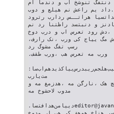
دنتفگ تنوشخ اب و دندمآ ام
.داد یم راعش نم هیلع و دوب
داتسیا هراتــس ردارب رترود
ادنز و دنبتسد راظتنا رد نم
،دش رود تعرس اب و درب دوخ
،مهد یم ار مسیئر باوج نم ،وش مگ ییاج کی ورب ،نک رارف
رسپ تفگ مشوگ رد
.ورب مه تعرس هب ،ورب طقف
:ليميا‌زا‌ديناوتيم‌ناناوج‌يللملا‌نيب‌هلجم‌ريبدرس‌يياكذ‌يدهم‌اب‌‌سا
مت‌يارب
چ هک ،نارگن مه ،هدزمغ مه و
مدوب لاحشوخ مه
.دييامن‌هدافتسا‌‌editor@javanan.com‌
سر هناخ هوهق کی هب ار مدوخ