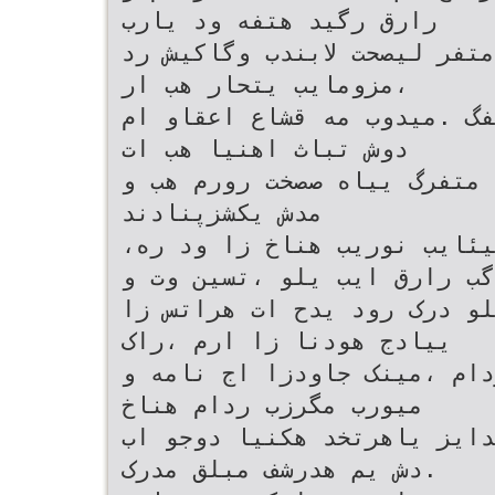
رارق رگید هتفه ود یارب
متفر لیصحت لابندب وگاکیش رد
،مزومایب یتحار هب ار
فگ .میدوب مه قشاع اعقاو ام
دوش تباث اهنیا هب ات
 متفرگ ییاه صصخت رورم هب و
مدش یکشزپنادند
،زیربت هب سوبوتا اب و میئایب نوریب هناخ زا ود ره
گب رارق ایب یلو ،تسین وت و
لو درک رود یدح ات هراتس زا
ییادج هودنا زا ارم ،راک
دام ،مینک جاودزا اج نامه و
میورب مگرزب ردام هناخ
دایز یاهرتخد هکنیا دوجو اب
.دش یم هدرشف مبلق مدرک