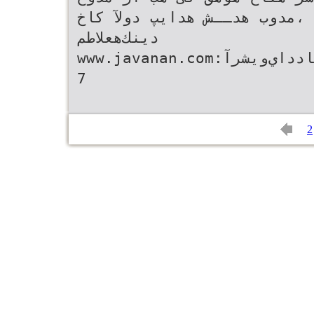
،مدوب هدــش هدایپ دولآ کاخ
دينك‌هعلاطم
www.javanan.com‌:تياس‌بو‌رد‌ار‌ريبدرس‌تشادداي‌ويشرآ
7
2