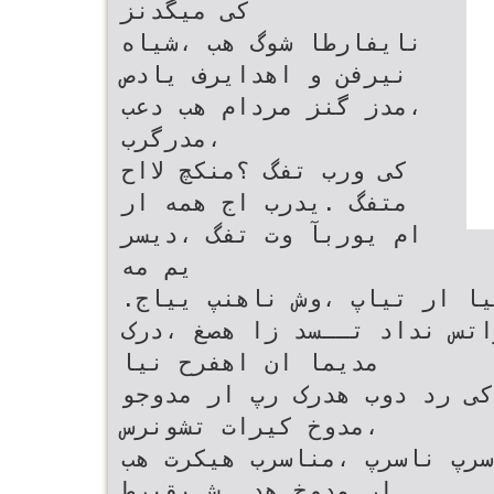
کی میگدنز
نایفارطا شوگ هب ،شیاه
نیرفن و اهدایرف یادص
،مدز گنز مردام هب دعب
،مدرگرب
کی ورب تفگ ؟منکچ لااح
متفگ .یدرب اج همه ار
ام یوربآ وت تفگ ،دیسر
یم مه
.دننک یم تریگتسد ،یراذگب اجنیا ار تیاپ ،وش ناهنپ ییاج
اتس نداد تــسد زا هصغ ،درک
مدیما ان اهفرح نیا
کی رد دوب هدرک رپ ار مدوجو
،مدوخ کیرات تشونرس
سرپ ناسرپ ،مناسرب هیکرت هب
ار مدوخ هدــش یقیرط