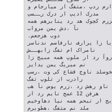
ارم ردپ ،متفگ ار میارجام و
مدرک ادیپ ار درک رــسپ
زرم کچوک هد رد ینابرهم همه
نآ ،دش یمن مرواب
.دوب هزجعم
یا زا یرارف نارفاسم ندناسر
نامراک ام تفگ زابهــش
روآ رد ار ملوپ همه مبیج زا
نم میریگ یمن یدایز
خوسلد ناوج قشاع کی وت ،رسپ
رادرب ار تلوپ تفگ
 ناو رهش رد ،زرم یوس نآ هب
هرفن 12 عمج نایم رد ار
بج ار تبحم همه نیا دهاوخیم
ملد نم متفگ ،هطوبرم