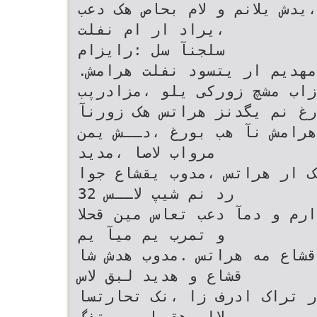
یدش یلانم و لام بحاص هک دعب
،یراد ار ام نفلت
سلجنآ سل :رایزام
.دنک یم تکمک لوبناتسا رد ،مهدیم ار یتسود نفلت هرامش
زاب مشچ زورکی یلو ،مزادرپب
رغ نم یگدنز هراتس هک زورنآ
هرامش نآ هب بورغ ،دــش یمن
مرواب لاصا ،مدید
ک ار هراتس ،مدوب یقشاع جوا
رد نم شیپ لاــس 32
رم و دمآ دعب تعاس مین قحلا
و تمرب یم میآ یم
قشاع مه هراتس .مدوب هدش شا
قشاع و هدید لبق لاس
ر تراک ادرف زا ،نک تحارتسا
لااب هقبط ورب تفگ