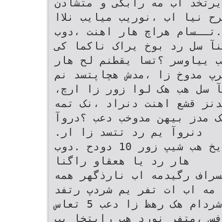
مان یرتخد اب مه رابکی و متشادن
ح نیا اب ،نوریب میایب نلاا
.تــسام هراچ هار اهنت ،دوب
نآ سل رد بوخ یراک ناکما کی
ب ییاوسر ؟تسا یقطنم لح هار
رپ مدوخ زا ،مدش هچاپتسد نم
،مدوب ناجیه راچد ،مدمآ سلجنآ سل هب هک لوا زور زا ارچ
دنز قشع اهنت دنراد ،نک تمه
ک مدز بیهن مدوخب دعب ؟دروآ
.دنروآ یم رد تتسد زا ار
دعب ،مدوب هتفر دوو تسو نابایخ هب شیپ زور 10 دودح .دوب
هار رد یا هعقاو راگنا
سراف رگیدمه اب نارذگهر همه
 مه اب ات تفر یم شردپ رتفد
هب لیبموتا اب شردام هک رهظ زا دعب 5 تعاس
فس ،متفر نورد هب رایتخا یب