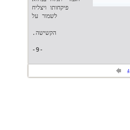
פיקחותו ויצליח
לשמור על‬
‫הקשישה‪.‬‬
4