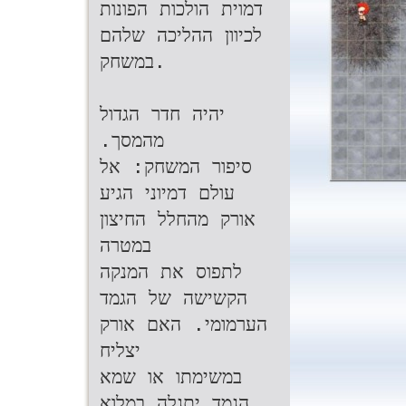
דמוית הולכות הפונות
.‬במשחק‬
‫יהיה חדר הגדול
מהמסך‪.‬‬
‫סיפור המשחק‪ :‬אל
עולם דמיוני הגיע
אורק מהחלל החיצון
במטרה‬
‫לתפוס את המנקה
הקשישה של הגמד
הערמומי‪ .‬האם אורק
יצליח‬
‫במשימתו או שמא
הגמד יתגלה במלוא