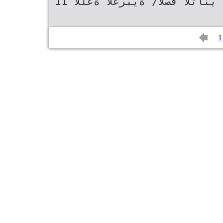
11 يناثلا فصلا/ ةيبرعلا ةغللا
1