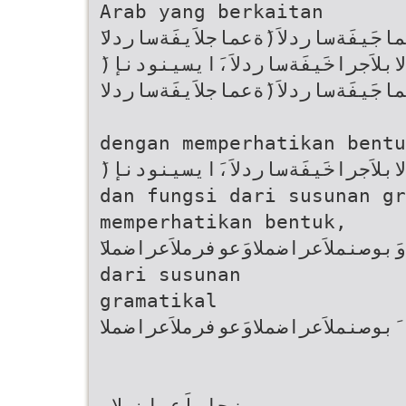
Arab yang berkaitan
)َدلابلاَجراخَيفَةساردلاَ،َايسينودنإ
َجَيفَةساردلاَ(َةعماجلاَيفَةساردلا
dengan memperhatikan bentu
)َدلابلاَجراخَيفَةساردلاَ،َايسينودنإ
dan fungsi dari susunan gr
memperhatikan bentuk,
dari susunan
gramatikal
بوصنملاَعراضملاوَعوفرملاَعراضملا
موزجلماَعراضملاو