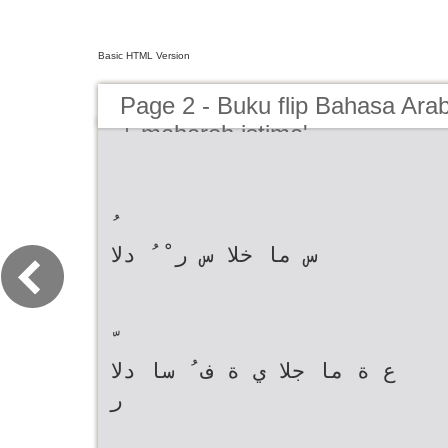
Basic HTML Version
Page 2 - Buku flip Bahasa Ara
+ maharoh istima'
س ما خلا س ر ْ ُ دلا
ع ة ما جلا ي ة ف ُ سا دلا
ر