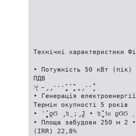
Технічні характеристики Фі
• Потужність 50 кВт (пік) 
ПДВ
˃̵̸̖̦̞̦̞ ̵̡̡̛̛̛̬̯̖̬̭̯̌̌ ˇ̨̞̦̦̭̞̌̏ ̨̡̡̛̛̪̦̌̚
• Генерація електроенергії
Термін окупності 5 років
• ʿ̨̯̱̙̦̞̭̯̽ ϱϬ ̡ʦ̯ ;̡̪̞Ϳ • ʦ̬̯̞̭̯̌̽ ϯϭ ϱϬ
• Площа забудови 250 м 2 •
(IRR) 22,8%