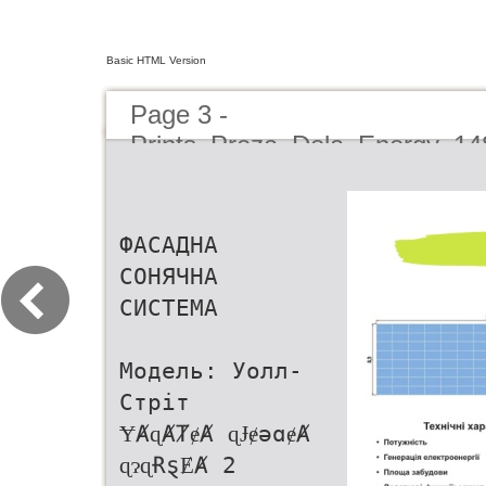
Basic HTML Version
Page 3 -
Prints_Preza_Dela_Energy_14
(1)
ФАСАДНА
СОНЯЧНА
СИСТЕМА
Модель: Уолл-
Стріт
ɎȺɋȺȾɇȺ ɋɈɇəɑɇȺ
ɋɂɋɌȿɆȺ 2