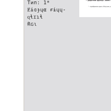
Тип: 1*
Ɇɨɞɟɥɶ ɍɨɥɥ-
ɋɬɪɿɬ
Ɍɢɩ