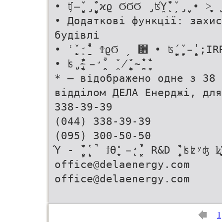
• ʧ̶̖̦̖̬̞̌́ ̡̨̖̣̖̯̬̖̦̖̬̞̟̐ ϰϱ ϬϬϬ ̡ʦ̯Ύ̨̐̔ ̦̌ ̡̬̞ • ˃̖̬̥̞̦ ̨̡̨̱̪̦
• Додаткові функції: захис
будівлі
• ʿ̨̣̺̌ ̨̛̱̌̍̔̏̚ ϮϱϬ ˏ ૛ • ʦ̦̱̯̬̞̹̦́ ̨̦̬̥̌ ̵̨̨̨̦̔̔
• ʪ̨̡̨̯̞̔̌̏ ̴̶̡̱̦̞̟͗ ̵̛̭̯̌̚ ̯̌ ̸̨̭̱̭̦̖̦̦̌́ ̴̭̱̌̌̔ ̱̞̣̞̍̔̏
* – відображено одне з 38 
відділом ДЕЛА Енерджі, для
338-39-39
(044) 338-39-39
(095) 300-50-50
Ύ - ̨̨̞̬̙̖̦̏̔̍̌ ̨̦̖̔ ̚ ϯϴ ̬̞̹̖̦͕̽ ̵̨̨̛̬̬̣̖̦̍̚ R&D ̨̞̞̣̏̔̔
office@delaenergy.com
office@delaenergy.com
1