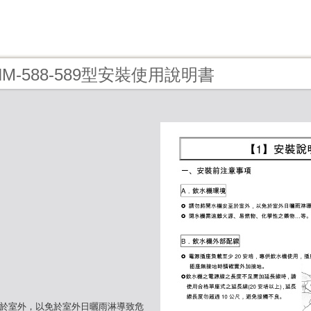
- HM-588-589型安裝使用說明書
至於室外，以免於室外日曬雨淋導致危