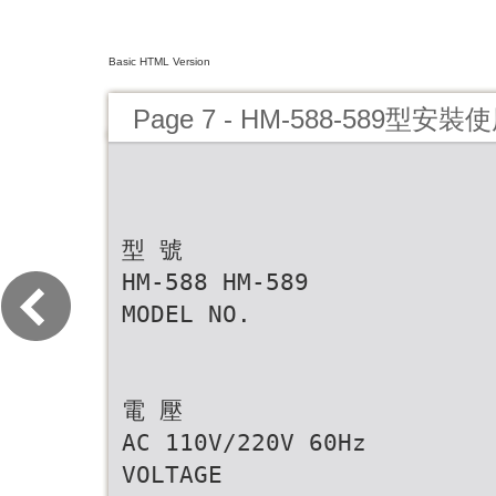
Basic HTML Version
Page 7 - HM-588-589型安
型 號
HM-588 HM-589
MODEL NO.
電 壓
AC 110V/220V 60Hz
VOLTAGE