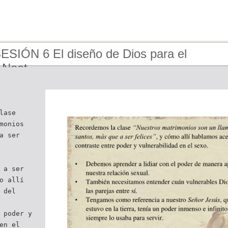
SESIÓN 6 El diseño de Dios para el
_Neat
lase
monios
a ser
 a ser
o allí
 del
 poder y
en el