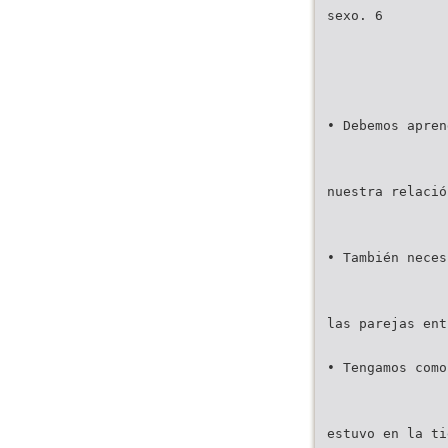
sexo. 6
• Debemos apren
nuestra relació
• También neces
las parejas ent
• Tengamos como
estuvo en la ti