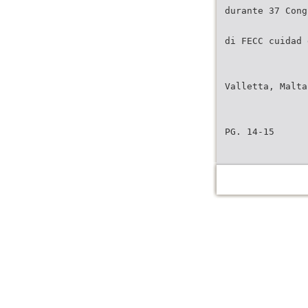
durante 37 Cong
di FECC cuidad 
Valletta, Malta
PG. 14-15