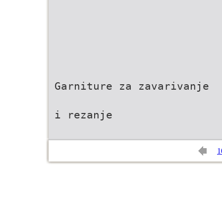
Garniture za zavarivanje
i rezanje
1