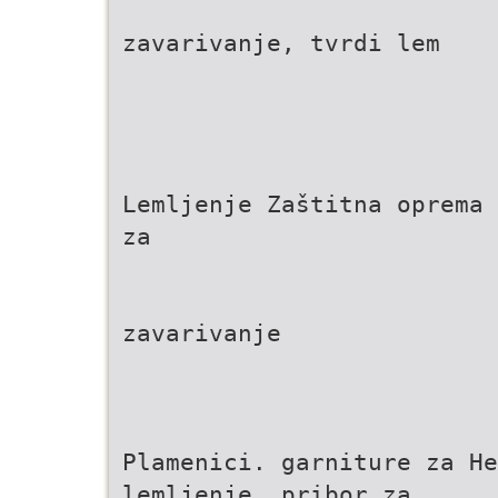
zavarivanje, tvrdi lem
Lemljenje Zaštitna oprema
za
zavarivanje
Plamenici. garniture za H
lemljenje, pribor za