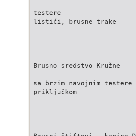
testere
listići, brusne trake
Brusno sredstvo Kružne
sa brzim navojnim testere
priključkom
Brusni štiftevi - kapice D