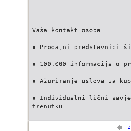
Vaša kontakt osoba
▪ Prodajni predstavnici ši
▪ 100.000 informacija o pr
▪ Ažuriranje uslova za ku
▪ Individualni lični savj
trenutku
4