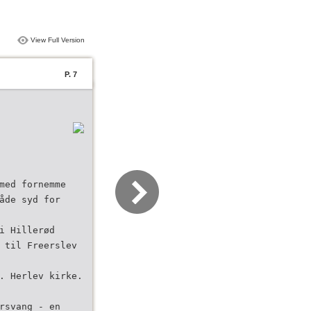
View Full Version
P. 7
med fornemme
åde syd for
i Hillerød
 til Freerslev
. Herlev kirke.
rsvang - en