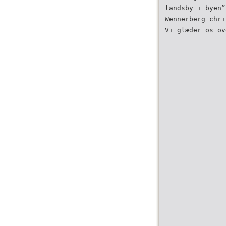
landsby i byen”
Wennerberg chri
Vi glæder os ov