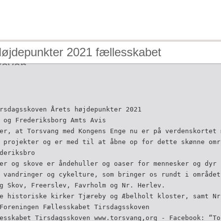
Højdepunkter 2021 fællesskabet
koven
rsdagsskoven Årets højdepunkter 2021
 og Frederiksborg Amts Avis
er, at Torsvang med Kongens Enge nu er på verdenskortet 
 projekter og er med til at åbne op for dette skønne omr
deriksbro
er og skove er åndehuller og oaser for mennesker og dyr 
 vandringer og cykelture, som bringer os rundt i området
g Skov, Freerslev, Favrholm og Nr. Herlev.
e historiske kirker Tjæreby og Æbelholt kloster, samt Nr
Foreningen Fællesskabet Tirsdagsskoven
esskabet Tirsdagsskoven www.torsvang,org - Facebook: “To