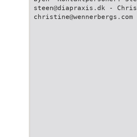
steen@diapraxis.dk - Chris
christine@wennerbergs.com