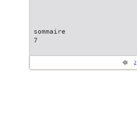
sommaire
7
2