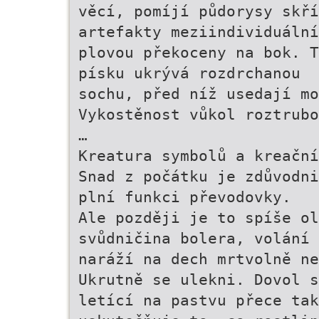
věcí, pomíjí půdorysy skří
artefakty meziindividuální
plovou překoceny na bok. T
písku ukrývá rozdrchanou
sochu, před níž usedají mo
Vykostěnost vůkol roztrubo
…
Kreatura symbolů a kreační
Snad z počátku je zdůvodni
plní funkci převodovky.
Ale později je to spíše ol
svůdničina bolera, volání 
naráží na dech mrtvolně ne
Ukrutně se ulekni. Dovol s
letící na pastvu přece tak