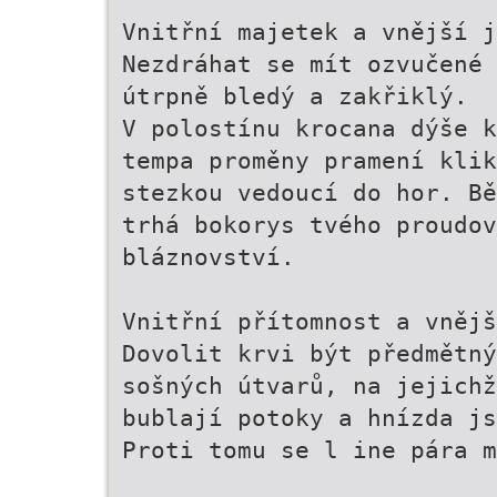
Vnitřní majetek a vnější j
Nezdráhat se mít ozvučené 
útrpně bledý a zakřiklý.
V polostínu krocana dýše k
tempa proměny pramení klik
stezkou vedoucí do hor. Bě
trhá bokorys tvého proudov
bláznovství.
Vnitřní přítomnost a vnějš
Dovolit krvi být předmětn
sošných útvarů, na jejichž
bublají potoky a hnízda js
Proti tomu se l ine pára m