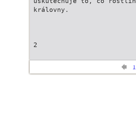
uskutečňuje to, co rostli
královny.
2
1