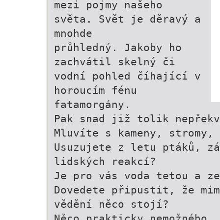
mezi pojmy našeho
světa. Svět je děravý a
mnohde
průhledný. Jakoby ho
zachvátil skelný či
vodní pohled číhající v
horoucím fénu
fatamorgány.
Pak snad již tolik nepřekv
Mluvíte s kameny, stromy, 
Usuzujete z letu ptáků, zá
lidských reakcí?
Je pro vás voda tetou a ze
Dovedete připustit, že mim
vědění něco stojí?
Něco prakticky nemožného, 