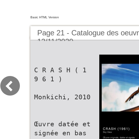
Basic HTML Version
Page 21 - Catalogue des oeuvr
12/11/2020
C R A S H ( 1
9 6 1 )
Monkichi, 2010
Œuvre datée et
signée en bas