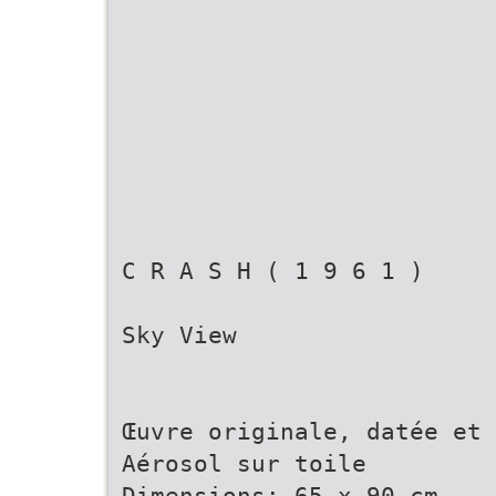
C R A S H ( 1 9 6 1 )
Sky View
Œuvre originale, datée et 
Aérosol sur toile
Dimensions: 65 x 90 cm