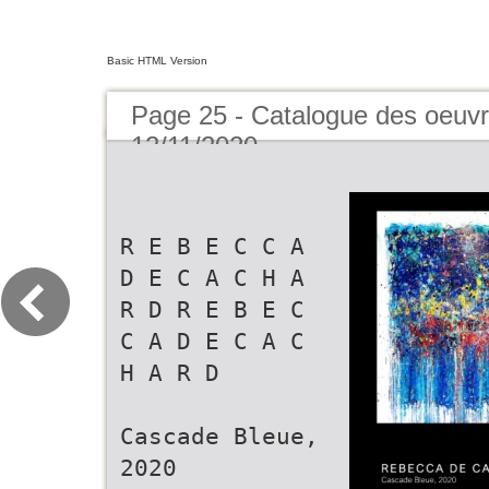
Basic HTML Version
Page 25 - Catalogue des oeuvr
12/11/2020
R E B E C C A
D E C A C H A
R D R E B E C
C A D E C A C
H A R D
Cascade Bleue,
2020