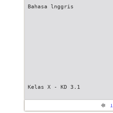
Bahasa lnggris
Kelas X - KD 3.1
1