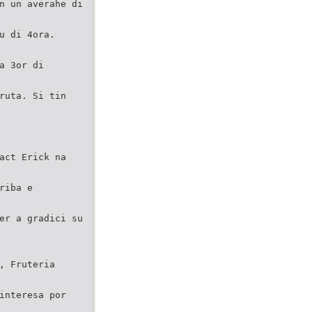
n un averahe di
u di 4ora.
a 3or di
ruta. Si tin
act Erick na
riba e
er a gradici su
, Fruteria
interesa por