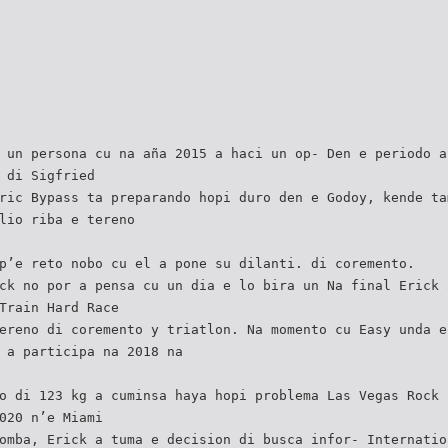
 un persona cu na aña 2015 a haci un op- Den e periodo a
 di Sigfried
ric Bypass ta preparando hopi duro den e Godoy, kende ta
lio riba e tereno
p’e reto nobo cu el a pone su dilanti. di coremento.
ck no por a pensa cu un dia e lo bira un Na final Erick 
Train Hard Race
ereno di coremento y triatlon. Na momento cu Easy unda e
 a participa na 2018 na
o di 123 kg a cuminsa haya hopi problema Las Vegas Rock 
020 n’e Miami
omba, Erick a tuma e decision di busca infor- Internatio