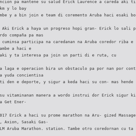
ncion pa mantene su salud Erick Laurence a careda aki ti
km y lo bay
mbe y a bin join e team di coremento Aruba haci esaki bo
 Aki Erick a haya un progreso hopi gran- Erick lo sali p
rdo compaña pa mas
 cuminsa participa na caredanan na Aruba coredor riba e 
ambe a haci e
aki y ta interesa pa join un parti di e ruta, cu
a laga e operacion bira un obstaculo pa por nan por cont
a yuda concientisa
ti den e deporte, y sigur a keda haci su con- mas hende 
su vitaminanan manera a wordo instrui dor Erick sigur ki
a Get Ener-
017 Erick a haci su prome marathon na Aru- gized Massage
, Axion, Sasaki Gas-
LM Aruba Marathon. station. Tambe otro coredornan cu ta 