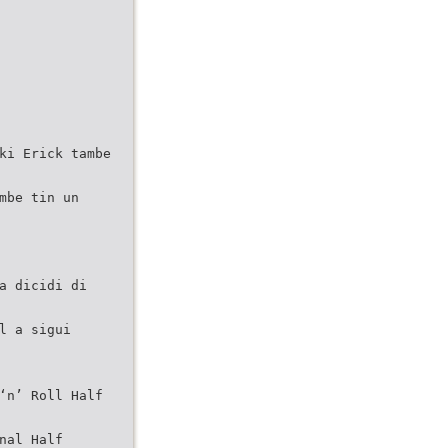
ki Erick tambe
mbe tin un
a dicidi di
l a sigui
‘n’ Roll Half
nal Half