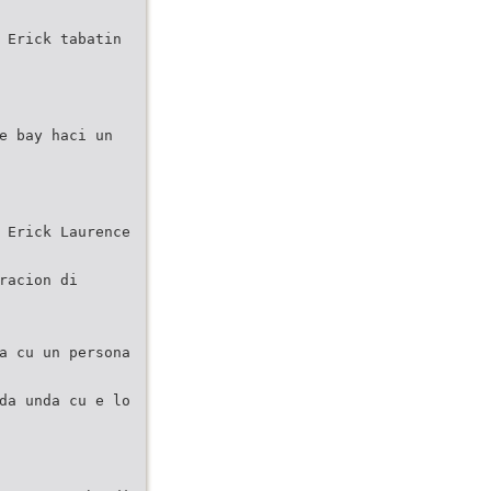
 Erick tabatin
e bay haci un
 Erick Laurence
racion di
a cu un persona
da unda cu e lo