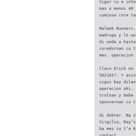
Sigur cu e inte
mas o menos 40 
cuminsa core ta
Malmok Runners.
madruga y lo wo
di unda a hasta
coredornan cu t
mes. operacion 
Claro Erick no 
5621817. Y asin
sigui bay dilan
operacion aki.
trolnan y bebe 
sponsernan cu t
di dokter. Na 2
Virgilio, Ray’s
ba mes cu t’e K
contact