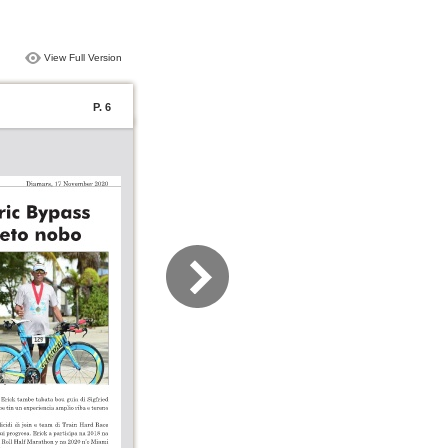
View Full Version
P. 6