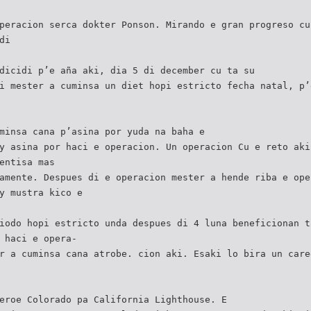
peracion serca dokter Ponson. Mirando e gran progreso cu
di
dicidi p’e aña aki, dia 5 di december cu ta su
i mester a cuminsa un diet hopi estricto fecha natal, p’
minsa cana p’asina por yuda na baha e
y asina por haci e operacion. Un operacion Cu e reto aki
entisa mas
amente. Despues di e operacion mester a hende riba e ope
y mustra kico e
iodo hopi estricto unda despues di 4 luna beneficionan t
 haci e opera-
r a cuminsa cana atrobe. cion aki. Esaki lo bira un care
eroe Colorado pa California Lighthouse. E