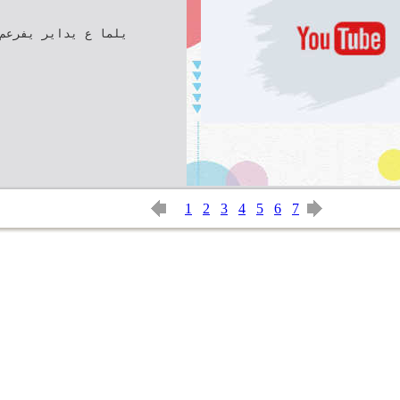
يلما ع يداير يفرعم
1
2
3
4
5
6
7