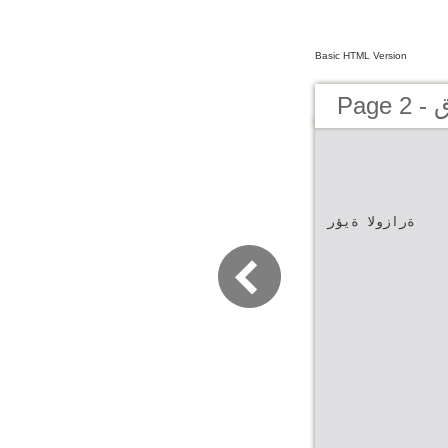
Basic HTML Version
ق
ةرازولا ةيؤر