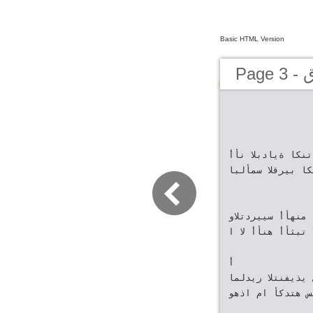
Basic HTML Version
ق
نكا ةيادبلا نأأ
كا بيرقلا سمألبا
منهأأ سييردتلاو
 تبثأأ هنأأ لا ا
أ
يذيفنتلا ريدلما
س هتدكأ ام اذهو