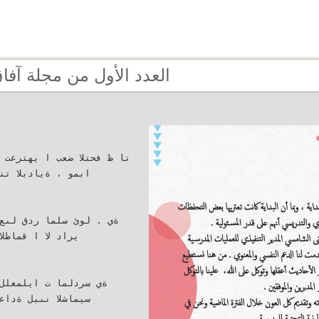
Page 3 - العدد الأول من مجلة آفا
تا ظ فحتلا ضعب ا يهترعت ت
ابمو ، ةيادبلا تن
ةي . لوئ سلما ردق لىع 
يراد لا ا قماطلا
ةي سردلما ت ايلمعلل 
سيماشلا نىبل ةداع