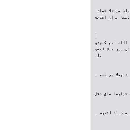
او سيفنلا عملدا
دلما تراز امدنع
أ
 الله لىع كلوتو
في درو ماك لوقن
نأأ
. ينقفولماو نيربدلما يرخ وهو دابعلا بر لىع
 عيلجما ماق دقل
. ةسردملل ةيتحتلا ةينبلا عضو و ساس ألا لةحرم