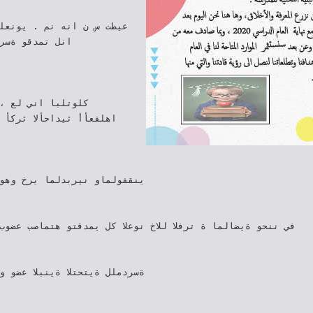
عيطت س ن انه نم . يونعلم
انل تمدقو ةسر
كلوتلبا اني لع ،
اهلقعأأ ثيداحألا ثركأ 
في ننحو ةيضالما ة ترفلا للاخ نوعلا كل يمدقتو هتماصب عضوب