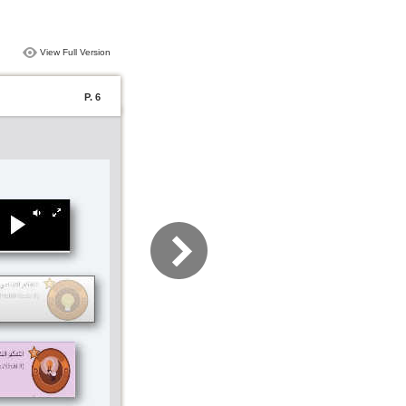
View Full Version
P. 6