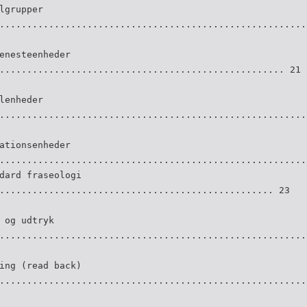
lgrupper
........................................................
enesteenheder
.................................................... 21
lenheder
........................................................
ationsenheder
........................................................
dard fraseologi
.................................................. 23
 og udtryk
........................................................
ing (read back)
........................................................