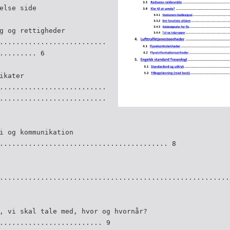
else side
g og rettigheder
..........................
......... 6
ikater
..........................
..........................
i og kommunikation
......................................... 8
........................................................
, vi skal tale med, hvor og hvornår?
......................... 9