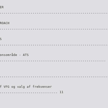
ER
........................................................
ROACH
........................................................
S
........................................................
onsområde - ATS
....................................................... 
........................................................
f VFG og valg af frekvenser
.............................. 11
........................................................