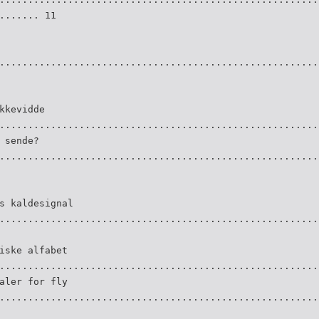
....... 11
........................................................
kkevidde
........................................................
 sende?
........................................................
s kaldesignal
........................................................
iske alfabet
........................................................
aler for fly
........................................................