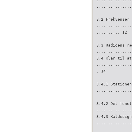
...............
3.2 Frekvenser
...............
.......... 12
3.3 Radioens ræ
...............
3.4 Klar til at
...............
. 14
3.4.1 Stationen
...............
3.4.2 Det fonet
...............
3.4.3 Kaldesign
...............