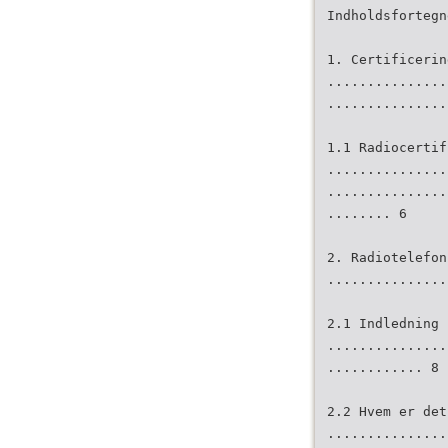
Indholdsfortegn
1. Certificerin
...............
...............
1.1 Radiocertif
...............
...............
........ 6
2. Radiotelefon
...............
2.1 Indledning
...............
............ 8
2.2 Hvem er det
...............