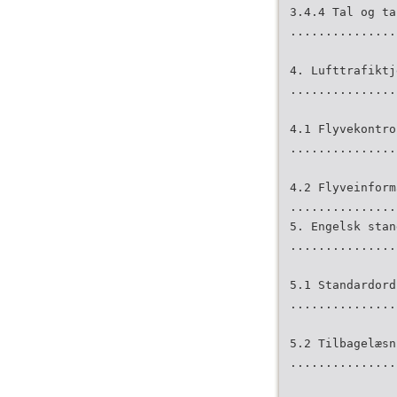
3.4.4 Tal og ta
...............
4. Lufttrafiktj
...............
4.1 Flyvekontro
...............
4.2 Flyveinform
...............
5. Engelsk stan
...............
5.1 Standardord
...............
5.2 Tilbagelæsn
...............