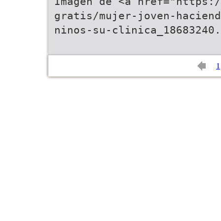
Imagen de <a href="https:/
gratis/mujer-joven-haciend
ninos-su-clinica_18683240.
1