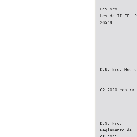
Ley Nro.
Ley de II.EE. P
26549
D.U. Nro. Medid
02-2020 contra 
D.S. Nro.
Reglamento de
05-2021-