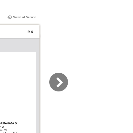
View Full Version
P. 6