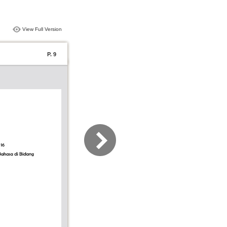
View Full Version
P. 9